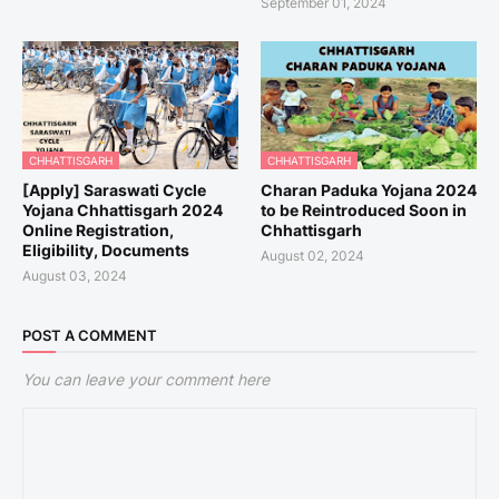
September 01, 2024
CHHATTISGARH
CHHATTISGARH
[Apply] Saraswati Cycle
Charan Paduka Yojana 2024
Yojana Chhattisgarh 2024
to be Reintroduced Soon in
Online Registration,
Chhattisgarh
Eligibility, Documents
August 02, 2024
August 03, 2024
POST A COMMENT
You can leave your comment here