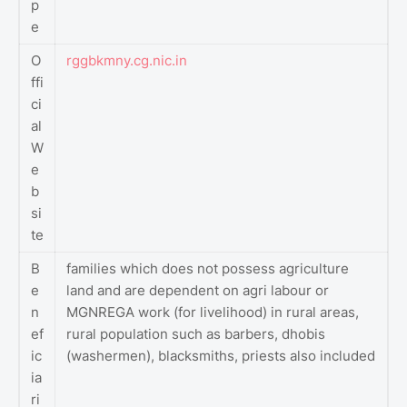
p
e
O
rggbkmny.cg.nic.in
ffi
ci
al
W
e
b
si
te
B
families which does not possess agriculture
e
land and are dependent on agri labour or
n
MGNREGA work (for livelihood) in rural areas,
ef
rural population such as barbers, dhobis
ic
(washermen), blacksmiths, priests also included
ia
ri