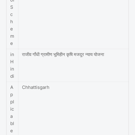
S
c
h
e
m
e
in
राजीव गाँधी ग्रामीण भूमिहीन कृषि मजदूर न्याय योजना
H
in
di
A
Chhattisgarh
p
pl
ic
a
bl
e