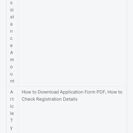
s
si
st
a
n
c
e
A
m
o
u
nt
A
How to Download Application Form PDF, How to
rt
Check Registration Details
ic
le
T
y