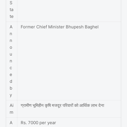
S
ta
te
A
Former Chief Minister Bhupesh Baghel
n
n
o
u
n
c
e
d
b
y
Ai
ग्रामीण भूमिहीन कृषि मजदूर परिवारों को आर्थिक लाभ देना
m
A
Rs. 7000 per year