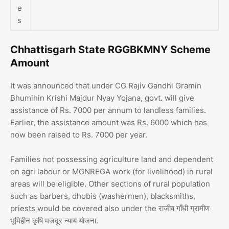
e
s
Chhattisgarh State RGGBKMNY Scheme
Amount
It was announced that under CG Rajiv Gandhi Gramin
Bhumihin Krishi Majdur Nyay Yojana, govt. will give
assistance of Rs. 7000 per annum to landless families.
Earlier, the assistance amount was Rs. 6000 which has
now been raised to Rs. 7000 per year.
Families not possessing agriculture land and dependent
on agri labour or MGNREGA work (for livelihood) in rural
areas will be eligible. Other sections of rural population
such as barbers, dhobis (washermen), blacksmiths,
priests would be covered also under the राजीव गाँधी ग्रामीण
भूमिहीन कृषि मजदूर न्याय योजना.