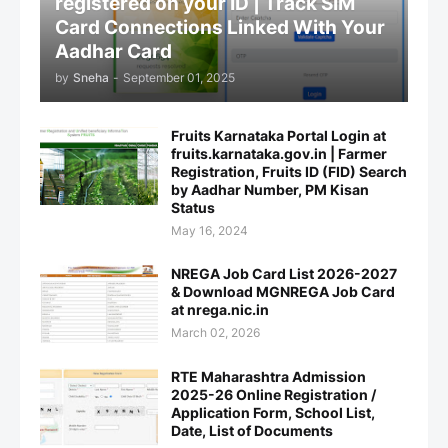
registered on your ID | Track SIM
Card Connections Linked With Your
Aadhar Card
by
Sneha
-
September 01, 2025
Fruits Karnataka Portal Login at
fruits.karnataka.gov.in | Farmer
Registration, Fruits ID (FID) Search
by Aadhar Number, PM Kisan
Status
May 16, 2024
NREGA Job Card List 2026-2027
& Download MGNREGA Job Card
at nrega.nic.in
March 02, 2026
RTE Maharashtra Admission
2025-26 Online Registration /
Application Form, School List,
Date, List of Documents