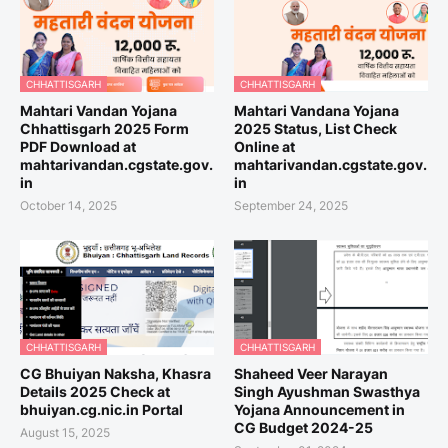
CHHATTISGARH
CHHATTISGARH
Mahtari Vandan Yojana
Mahtari Vandana Yojana
Chhattisgarh 2025 Form
2025 Status, List Check
PDF Download at
Online at
mahtarivandan.cgstate.gov.
mahtarivandan.cgstate.gov.
in
in
October 14, 2025
September 24, 2025
CHHATTISGARH
CHHATTISGARH
CG Bhuiyan Naksha, Khasra
Shaheed Veer Narayan
Details 2025 Check at
Singh Ayushman Swasthya
bhuiyan.cg.nic.in Portal
Yojana Announcement in
CG Budget 2024-25
August 15, 2025