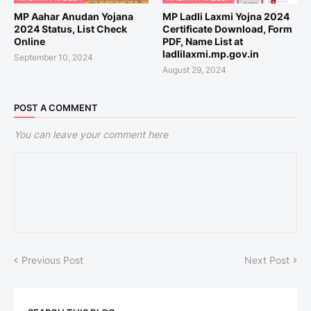
MP Aahar Anudan Yojana
MP Ladli Laxmi Yojna 2024
2024 Status, List Check
Certificate Download, Form
Online
PDF, Name List at
ladlilaxmi.mp.gov.in
September 10, 2024
August 29, 2024
POST A COMMENT
You can leave your comment here
Previous Post
Next Post