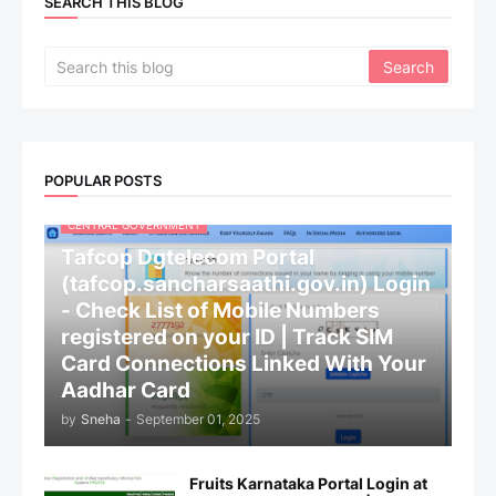
SEARCH THIS BLOG
POPULAR POSTS
CENTRAL GOVERNMENT
Tafcop Dgtelecom Portal
(tafcop.sancharsaathi.gov.in) Login
- Check List of Mobile Numbers
registered on your ID | Track SIM
Card Connections Linked With Your
Aadhar Card
by
Sneha
-
September 01, 2025
Fruits Karnataka Portal Login at