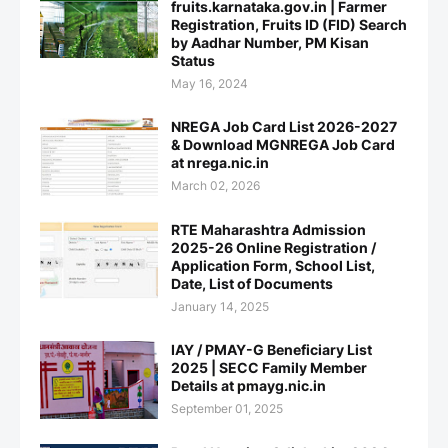
fruits.karnataka.gov.in | Farmer
Registration, Fruits ID (FID) Search
by Aadhar Number, PM Kisan
Status
May 16, 2024
NREGA Job Card List 2026-2027
& Download MGNREGA Job Card
at nrega.nic.in
March 02, 2026
RTE Maharashtra Admission
2025-26 Online Registration /
Application Form, School List,
Date, List of Documents
January 14, 2025
IAY / PMAY-G Beneficiary List
2025 | SECC Family Member
Details at pmayg.nic.in
September 01, 2025