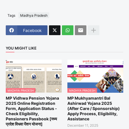
Tags
Madhya Pradesh
Facebook
YOU MIGHT LIKE
MADHYA PRADESH
MADHYA PRADESH
MP Vidhwa Pension Yojana
MP Mukhyamantri Bal
2025 Online Registration
Ashirwad Yojana 2025
Form, Application Status -
(After Care / Sponsorship)
Check Eligibility,
Apply Process, Eligibility,
Pensioners Passbook [मध्य
Assistance
प्रदेश विधवा पेंशन योजना]
December 11, 2025