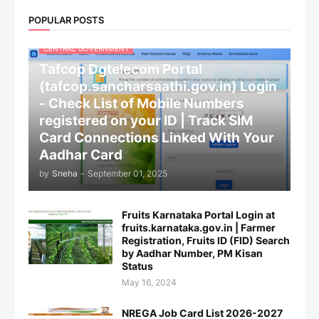
POPULAR POSTS
CENTRAL GOVERNMENT
Tafcop Dgtelecom Portal
(tafcop.sancharsaathi.gov.in) Login
- Check List of Mobile Numbers
registered on your ID | Track SIM
Card Connections Linked With Your
Aadhar Card
by
Sneha
-
September 01, 2025
Fruits Karnataka Portal Login at
fruits.karnataka.gov.in | Farmer
Registration, Fruits ID (FID) Search
by Aadhar Number, PM Kisan
Status
May 16, 2024
NREGA Job Card List 2026-2027