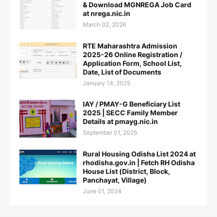
& Download MGNREGA Job Card
at nrega.nic.in
March 02, 2026
RTE Maharashtra Admission
2025-26 Online Registration /
Application Form, School List,
Date, List of Documents
January 14, 2025
IAY / PMAY-G Beneficiary List
2025 | SECC Family Member
Details at pmayg.nic.in
September 01, 2025
Rural Housing Odisha List 2024 at
rhodisha.gov.in | Fetch RH Odisha
House List (District, Block,
Panchayat, Village)
June 01, 2024