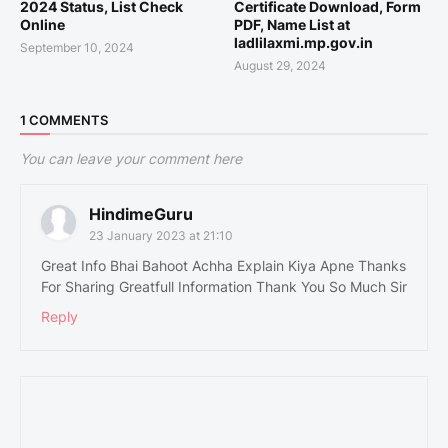
2024 Status, List Check
Certificate Download, Form
Online
PDF, Name List at
ladlilaxmi.mp.gov.in
September 10, 2024
August 29, 2024
1 COMMENTS
You can leave your comment here
HindimeGuru
23 January 2023 at 21:10
Great Info Bhai Bahoot Achha Explain Kiya Apne Thanks
For Sharing Greatfull Information Thank You So Much Sir
Reply